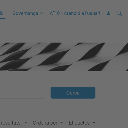
Cerca
C
ici
Governança
ATIC - Atenció a l'usuari
e
r
c
a
a
v
a
n
ç
a
d
a
…
s resultats.
Ordena per
Etiquetes