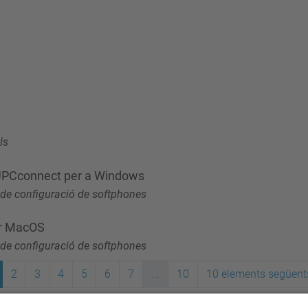
ls
'UPCconnect per a Windows
de configuració de softphones
er MacOS
de configuració de softphones
2
3
4
5
6
7
...
10
10 elements següent