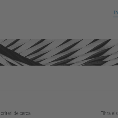
In
criteri de cerca
Filtra el