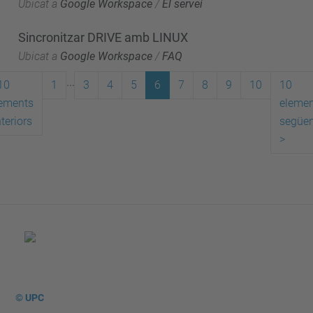
Ubicat a
Google Workspace
/
El servei
Sincronitzar DRIVE amb LINUX
Ubicat a
Google Workspace
/
FAQ
...
10
1
3
4
5
6
7
8
9
10
10
ements
elemen
teriors
següen
>
© UPC