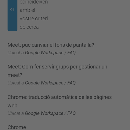
coincideixen
amb el
91
vostre criteri
de cerca
Meet: puc canviar el fons de pantalla?
Ubicat a
Google Workspace
/
FAQ
Meet: Com fer servir grups per gestionar un
meet?
Ubicat a
Google Workspace
/
FAQ
Chrome: traducció automàtica de les pàgines
web
Ubicat a
Google Workspace
/
FAQ
Chrome