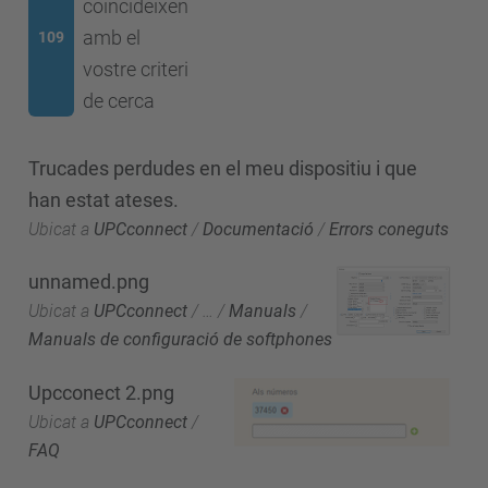
coincideixen
amb el
109
vostre criteri
de cerca
Trucades perdudes en el meu dispositiu i que
han estat ateses.
Ubicat a
UPCconnect
/
Documentació
/
Errors coneguts
unnamed.png
Ubicat a
UPCconnect
/
…
/
Manuals
/
Manuals de configuració de softphones
Upcconect 2.png
Ubicat a
UPCconnect
/
FAQ