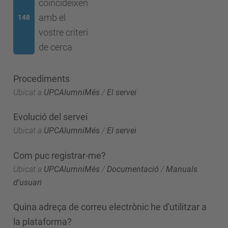
coincideixen
amb el
148
vostre criteri
de cerca
Procediments
Ubicat a
UPCAlumniMés
/
El servei
Evolució del servei
Ubicat a
UPCAlumniMés
/
El servei
Com puc registrar-me?
Ubicat a
UPCAlumniMés
/
Documentació
/
Manuals
d'usuari
Quina adreça de correu electrònic he d'utilitzar a
la plataforma?