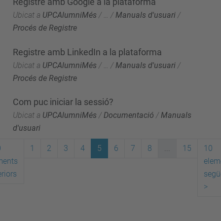
Registre amb Google a la plataforma
Ubicat a
UPCAlumniMés
/
…
/
Manuals d'usuari
/
Procés de Registre
Registre amb LinkedIn a la plataforma
Ubicat a
UPCAlumniMés
/
…
/
Manuals d'usuari
/
Procés de Registre
Com puc iniciar la sessió?
Ubicat a
UPCAlumniMés
/
Documentació
/
Manuals
d'usuari
0
1
2
3
4
5
6
7
8
...
15
10
ments
elem
riors
segü
>