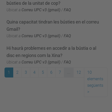
bústies de la unitat de cop?
Ubicat a
Correu UPC v3 (gmail)
/
FAQ
Quina capacitat tindran les bústies en el correu
Gmail?
Ubicat a
Correu UPC v3 (gmail)
/
FAQ
Hi haurà problemes en accedir a la bústia o al
disc en regions com la Xina?
Ubicat a
Correu UPC v3 (gmail)
/
FAQ
1
2
3
4
5
6
7
...
12
10
elements
següents
>