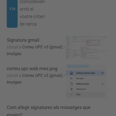
coincideixen
amb el
116
vostre criteri
de cerca
Signatura gmail
Ubicat a
Correu UPC v3 (gmail)
/
Imatges
correu upc web mes.png
Ubicat a
Correu UPC v3 (gmail)
/
Imatges
Com afegir signatures als missatges que
envies?