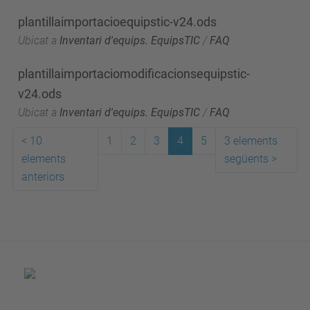
plantillaimportacioequipstic-v24.ods
Ubicat a
Inventari d'equips. EquipsTIC
/
FAQ
plantillaimportaciomodificacionsequipstic-
v24.ods
Ubicat a
Inventari d'equips. EquipsTIC
/
FAQ
<
10
1
2
3
4
5
3 elements
elements
següents
>
anteriors