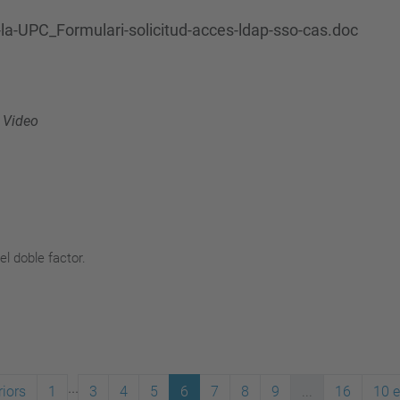
la-UPC_Formulari-solicitud-acces-ldap-sso-cas.doc
/
Video
el doble factor.
...
iors
1
3
4
5
6
7
8
9
...
16
10 