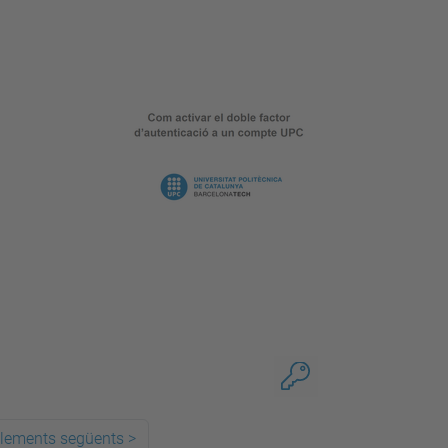
elements següents
>