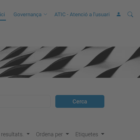
Cerca
C
ici
Governança
ATIC - Atenció a l'usuari
e
r
c
a
a
v
a
n
ç
a
d
a
…
s resultats.
Ordena per
Etiquetes