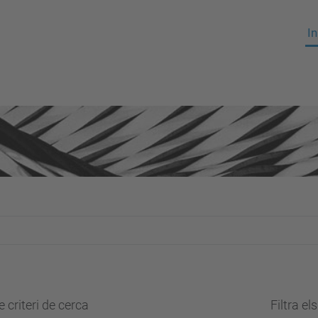
In
 criteri de cerca
Filtra el