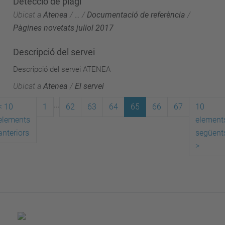
Detecció de plagi
Ubicat a
Atenea
/
…
/
Documentació de referència
/
Pàgines novetats juliol 2017
Descripció del servei
Descripció del servei ATENEA
Ubicat a
Atenea
/
El servei
...
<
10
1
62
63
64
65
66
67
10
elements
element
anteriors
següent
>