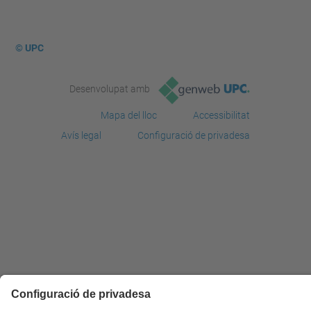
© UPC
Desenvolupat amb
Mapa del lloc
Accessibilitat
Avís legal
Configuració de privadesa