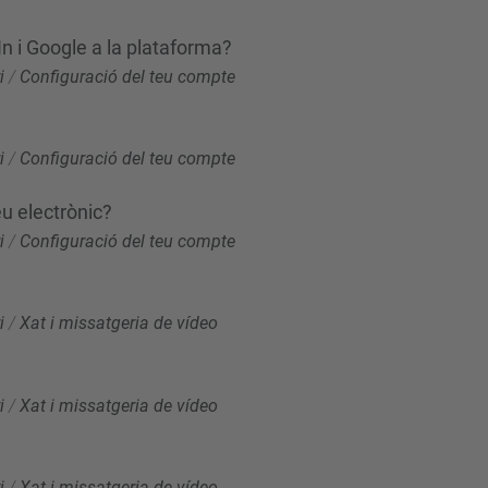
In i Google a la plataforma?
i
/
Configuració del teu compte
i
/
Configuració del teu compte
u electrònic?
i
/
Configuració del teu compte
i
/
Xat i missatgeria de vídeo
i
/
Xat i missatgeria de vídeo
i
/
Xat i missatgeria de vídeo