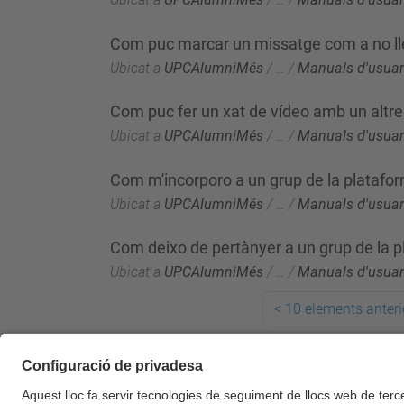
Com puc marcar un missatge com a no ll
Ubicat a
UPCAlumniMés
/
…
/
Manuals d'usuar
Com puc fer un xat de vídeo amb un altre
Ubicat a
UPCAlumniMés
/
…
/
Manuals d'usuar
Com m'incorporo a un grup de la platafo
Ubicat a
UPCAlumniMés
/
…
/
Manuals d'usuar
Com deixo de pertànyer a un grup de la 
Ubicat a
UPCAlumniMés
/
…
/
Manuals d'usuar
<
10 elements anteri