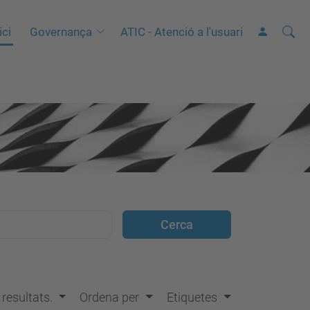
Cerca
C
ici
Governança
ATIC - Atenció a l'usuari
e
r
c
a
a
v
a
n
ç
a
d
a
…
s resultats.
Ordena per
Etiquetes