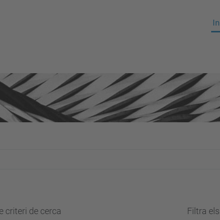
In
 criteri de cerca
Filtra el