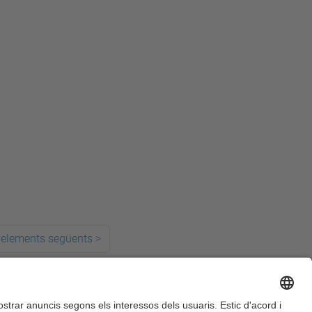
 elements següents
>