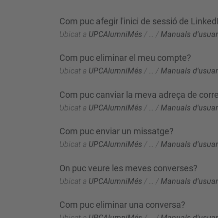
Com puc afegir l'inici de sessió de Linked
Ubicat a
UPCAlumniMés
/
…
/
Manuals d'usuar
Com puc eliminar el meu compte?
Ubicat a
UPCAlumniMés
/
…
/
Manuals d'usuar
Com puc canviar la meva adreça de corre
Ubicat a
UPCAlumniMés
/
…
/
Manuals d'usuar
Com puc enviar un missatge?
Ubicat a
UPCAlumniMés
/
…
/
Manuals d'usuar
On puc veure les meves converses?
Ubicat a
UPCAlumniMés
/
…
/
Manuals d'usuar
Com puc eliminar una conversa?
Ubicat a
UPCAlumniMés
/
…
/
Manuals d'usuar