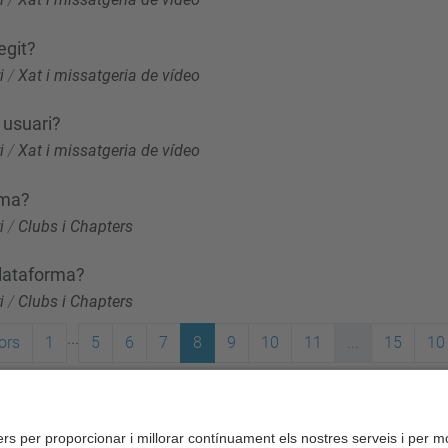
egit?
i
/
Xat i missatgeria de vídeo
 usuari?
i
/
Xat i missatgeria de vídeo
rma?
i
/
Clubs i Chapters
plataforma?
i
/
Clubs i Chapters
...
ors
1
5
6
7
8
9
10
11
...
15
10