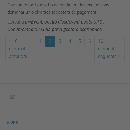
Com un organitzador ha de configurar les inscripcions i
demanar un o diversos receptors de pagament.
Ubicat a
myEvent, gestió d'esdeveniments UPC
/
Documentació
/
Guia per a gestors econòmics
<
10
1
2
3
4
5
6
10
elements
elements
anteriors
següents
>
© UPC