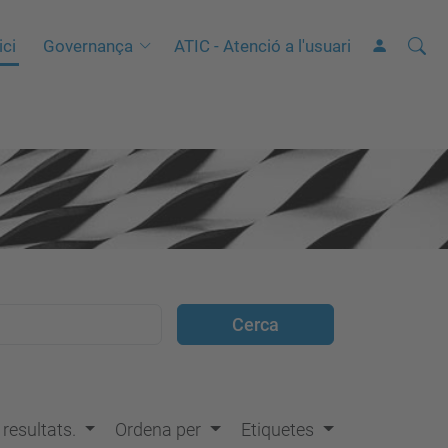
Cerca
C
ici
Governança
ATIC - Atenció a l'usuari
e
r
c
a
a
v
a
n
ç
a
d
a
…
s resultats.
Ordena per
Etiquetes