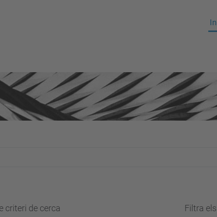
In
 criteri de cerca
Filtra el