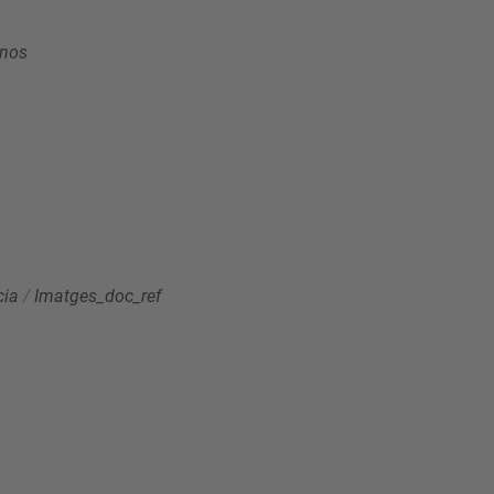
onos
cia
/
Imatges_doc_ref