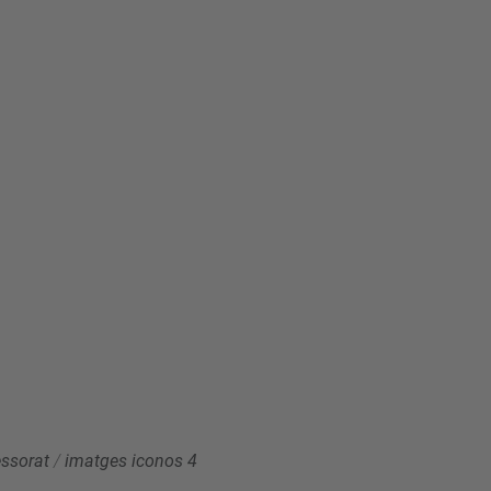
essorat
/
imatges iconos 4