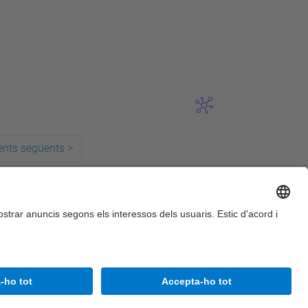
ents següents
>
Accessibilitat
Avís legal
Configuració de privadesa