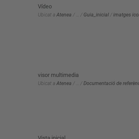
Vídeo
Ubicat a
Atenea
/
…
/
Guia_inicial
/
imatges ic
visor multimedia
Ubicat a
Atenea
/
…
/
Documentació de referèn
Vista inicial