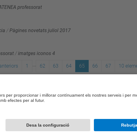
 ATENEA professorat
cia
/
Pàgines novetats juliol 2017
essorat
/
imatges iconos 4
...
anteriors
1
62
63
64
65
66
67
10 elem
Desenvolupat amb
Mapa del lloc