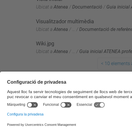
Ubicat a
Atenea
/
Documentació
/
Guia inicial
Visualitzador multimèdia
Ubicat a
Atenea
/
…
/
Documentació de referèn
Wiki.jpg
Ubicat a
Atenea
/
…
/
Guia inicial ATENEA prof
<
10 elements 
© UPC