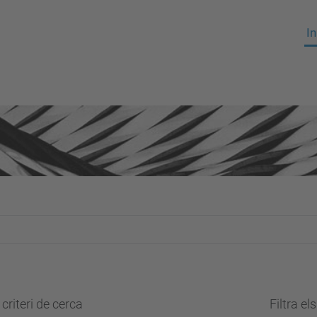
In
criteri de cerca
Filtra el