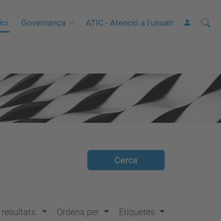
Cerca
C
ici
Governança
ATIC - Atenció a l'usuari
e
r
c
a
a
v
a
n
ç
a
d
a
…
s resultats.
Ordena per
Etiquetes