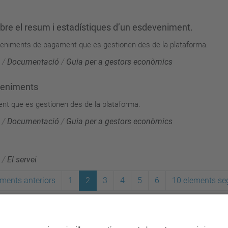
bre el resum i estadístiques d’un esdeveniment.
eveniments de pagament que es gestionen des de la plataforma.
/
Documentació
/
Guia per a gestors econòmics
eveniments
nt que es gestionen des de la plataforma.
/
Documentació
/
Guia per a gestors econòmics
/
El servei
ments anteriors
1
2
3
4
5
6
10 elements se