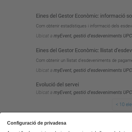
Eines del Gestor Econòmic: informació so
Com obtenir estadístiques i informació dels esd
Ubicat a
myEvent, gestió d'esdeveniments UPC
Eines del Gestor Econòmic: llistat d’esd
Com obtenir un llistat d'esdeveniments de pagame
Ubicat a
myEvent, gestió d'esdeveniments UPC
Evolució del servei
Ubicat a
myEvent, gestió d'esdeveniments UPC
<
10 ele