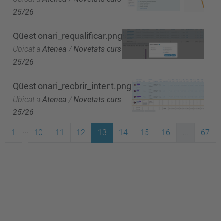
25/26
Qüestionari_requalificar.png
Ubicat a
Atenea
/
Novetats curs
25/26
Qüestionari_reobrir_intent.png
Ubicat a
Atenea
/
Novetats curs
25/26
...
1
10
11
12
13
14
15
16
...
67