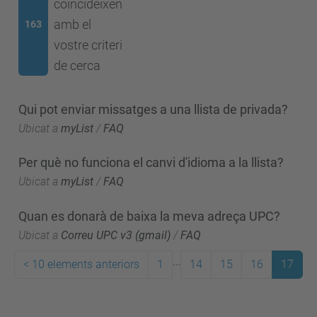
coincideixen
amb el
163
vostre criteri
de cerca
Qui pot enviar missatges a una llista de privada?
Ubicat a
myList
/
FAQ
Per què no funciona el canvi d'idioma a la llista?
Ubicat a
myList
/
FAQ
Quan es donarà de baixa la meva adreça UPC?
Ubicat a
Correu UPC v3 (gmail)
/
FAQ
...
<
10 elements anteriors
1
14
15
16
17