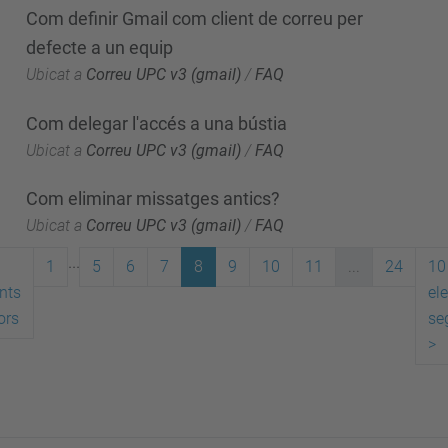
Com definir Gmail com client de correu per
defecte a un equip
Ubicat a
Correu UPC v3 (gmail)
/
FAQ
Com delegar l'accés a una bústia
Ubicat a
Correu UPC v3 (gmail)
/
FAQ
Com eliminar missatges antics?
Ubicat a
Correu UPC v3 (gmail)
/
FAQ
...
1
5
6
7
8
9
10
11
...
24
10
nts
el
ors
se
>