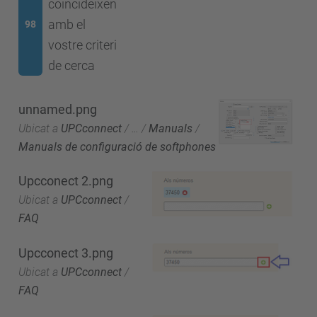
coincideixen
amb el
98
vostre criteri
de cerca
unnamed.png
Ubicat a
UPCconnect
/
…
/
Manuals
/
Manuals de configuració de softphones
Upcconect 2.png
Ubicat a
UPCconnect
/
FAQ
Upcconect 3.png
Ubicat a
UPCconnect
/
FAQ