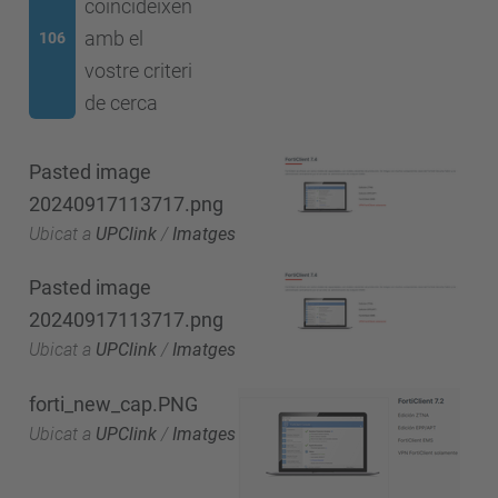
coincideixen
amb el
106
vostre criteri
de cerca
Pasted image
20240917113717.png
Ubicat a
UPClink
/
Imatges
Pasted image
20240917113717.png
Ubicat a
UPClink
/
Imatges
forti_new_cap.PNG
Ubicat a
UPClink
/
Imatges