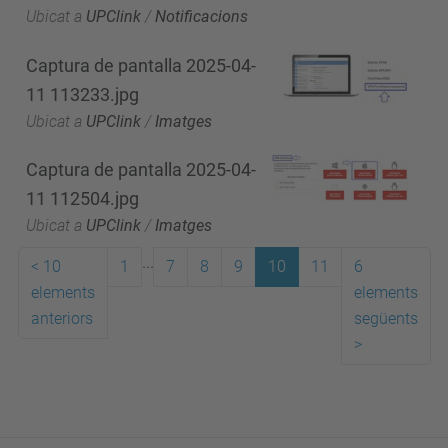
Ubicat a
UPClink
/
Notificacions
Captura de pantalla 2025-04-
11 113233.jpg
Ubicat a
UPClink
/
Imatges
Captura de pantalla 2025-04-
11 112504.jpg
Ubicat a
UPClink
/
Imatges
...
<
10
1
7
8
9
10
11
6
elements
elements
anteriors
següents
>