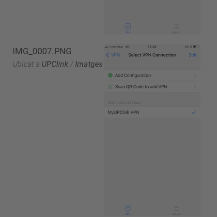
IMG_0007.PNG
Ubicat a
UPClink
/
Imatges