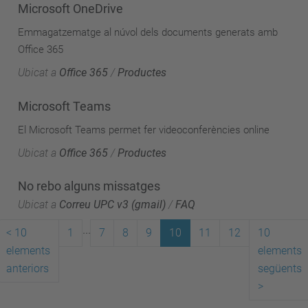
Microsoft OneDrive
Emmagatzematge al núvol dels documents generats amb
Office 365
Ubicat a
Office 365
/
Productes
Microsoft Teams
El Microsoft Teams permet fer videoconferències online
Ubicat a
Office 365
/
Productes
No rebo alguns missatges
Ubicat a
Correu UPC v3 (gmail)
/
FAQ
...
<
10
1
7
8
9
10
11
12
10
elements
elements
anteriors
següents
>