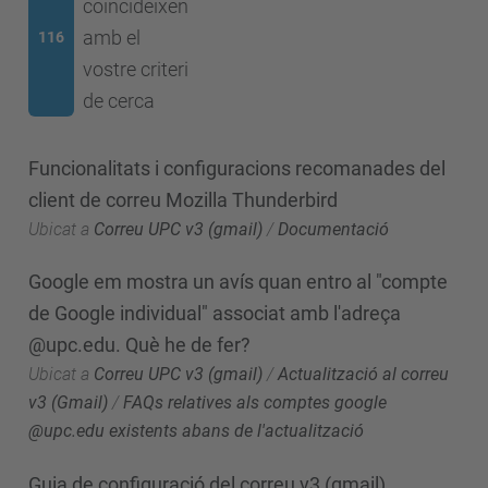
coincideixen
amb el
116
vostre criteri
de cerca
Funcionalitats i configuracions recomanades del
client de correu Mozilla Thunderbird
Ubicat a
Correu UPC v3 (gmail)
/
Documentació
Google em mostra un avís quan entro al "compte
de Google individual" associat amb l'adreça
@upc.edu. Què he de fer?
Ubicat a
Correu UPC v3 (gmail)
/
Actualització al correu
v3 (Gmail)
/
FAQs relatives als comptes google
@upc.edu existents abans de l'actualització
Guia de configuració del correu v3 (gmail)