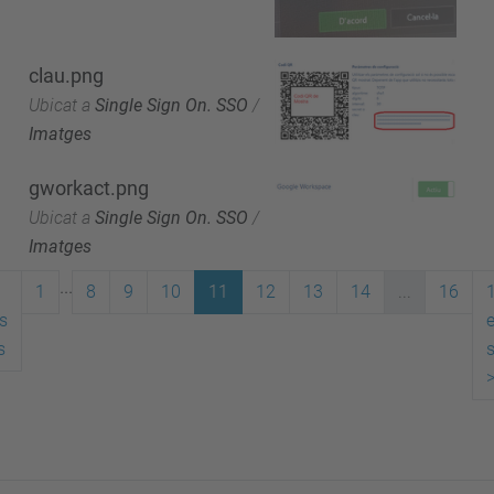
clau.png
Ubicat a
Single Sign On. SSO
/
Imatges
gworkact.png
Ubicat a
Single Sign On. SSO
/
Imatges
...
1
8
9
10
11
12
13
14
...
16
s
s