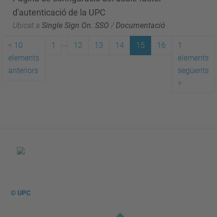
d'autenticació de la UPC
Ubicat a
Single Sign On. SSO
/
Documentació
...
<
10
1
12
13
14
15
16
1
elements
elements
anteriors
següents
>
© UPC