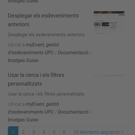
Imatges Guies
Desplegar els esdeveniments
anteriors
Desplegar els esdeveniments anteriors
Ubicat a
myEvent, gestió
d'esdeveniments UPC
/
Documentació
/
Imatges Guies
Usar la cerca i els filtres
personalitzats
Usar la cerca i els filtres personalitzats
Ubicat a
myEvent, gestió
d'esdeveniments UPC
/
Documentació
/
Imatges Guies
1
2
3
4
5
6
10 elements següents
>