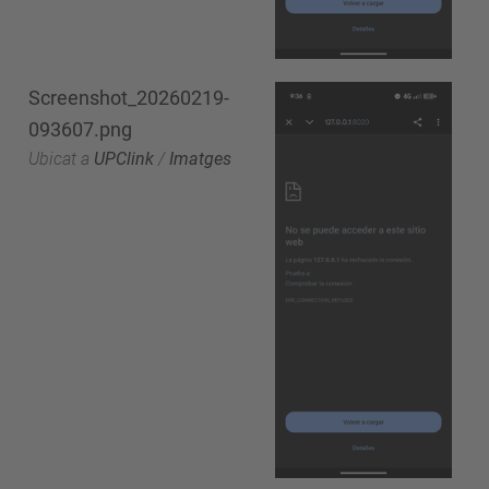
Screenshot_20260219-
093607.png
Ubicat a
UPClink
/
Imatges