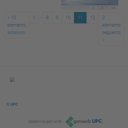
...
<
10
1
8
9
10
11
12
2
elements
elements
anteriors
següents
>
© UPC
Desenvolupat amb