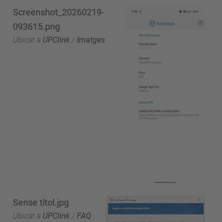
Screenshot_20260219-
093615.png
Ubicat a
UPClink
/
Imatges
Sense títol.jpg
Ubicat a
UPClink
/
FAQ