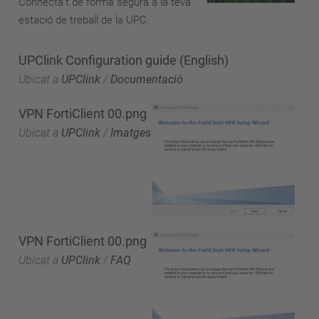
Connecta't de forma segura a la teva
estació de treball de la UPC.
UPClink Configuration guide (English)
Ubicat a
UPClink
/
Documentació
VPN FortiClient 00.png
Ubicat a
UPClink
/
Imatges
VPN FortiClient 00.png
Ubicat a
UPClink
/
FAQ