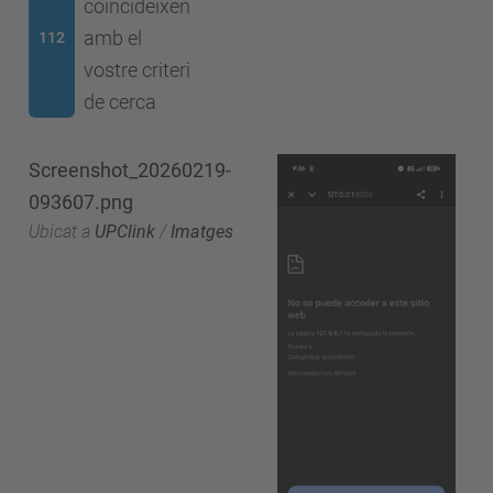
coincideixen
amb el
112
vostre criteri
de cerca
Screenshot_20260219-
093607.png
Ubicat a
UPClink
/
Imatges