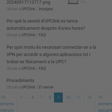
20240917113717.png
Ubicat a
UPClink
/
Imatges
Per què la sessió d'UPClink es tanca
automàticament després d'unes hores?
Ubicat a
UPClink
/
FAQ
Per quin motiu és necessari connectar-se a la
VPN per accedir a algunes aplicacions tot i
trobar-se físicament a la UPC?
Ubicat a
UPClink
/
FAQ
Procediments
Ubicat a
UPClink
/
El servei
...
10
1
6
7
8
9
10
11
12
10
lements
element
nteriors
següent