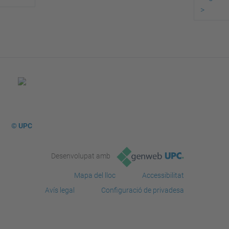
>
© UPC
Desenvolupat amb
Mapa del lloc
Accessibilitat
Avís legal
Configuració de privadesa