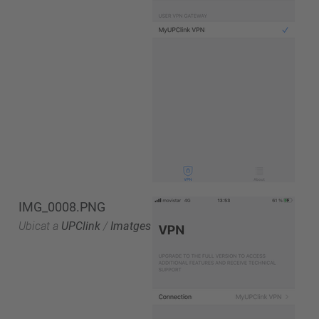
IMG_0008.PNG
Ubicat a
UPClink
/
Imatges