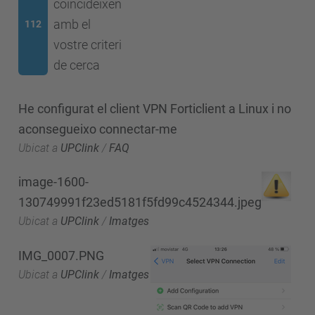
coincideixen
amb el
112
vostre criteri
de cerca
He configurat el client VPN Forticlient a Linux i no
aconsegueixo connectar-me
Ubicat a
UPClink
/
FAQ
image-1600-
130749991f23ed5181f5fd99c4524344.jpeg
Ubicat a
UPClink
/
Imatges
IMG_0007.PNG
Ubicat a
UPClink
/
Imatges