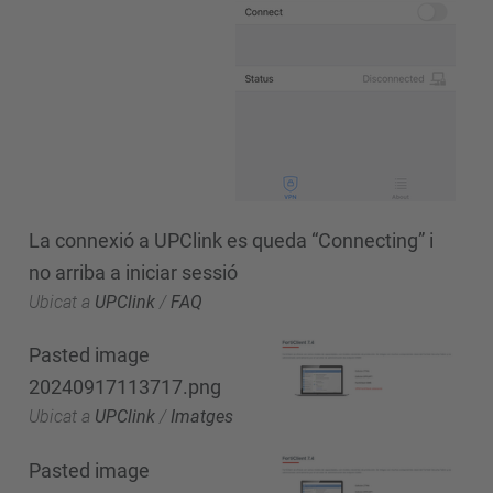
La connexió a UPClink es queda “Connecting” i
no arriba a iniciar sessió
Ubicat a
UPClink
/
FAQ
Pasted image
20240917113717.png
Ubicat a
UPClink
/
Imatges
Pasted image