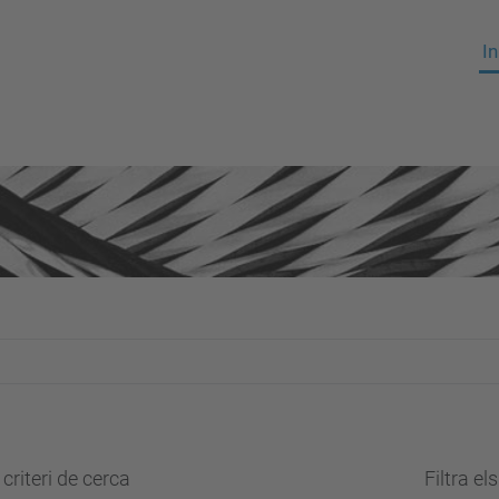
In
criteri de cerca
Filtra el