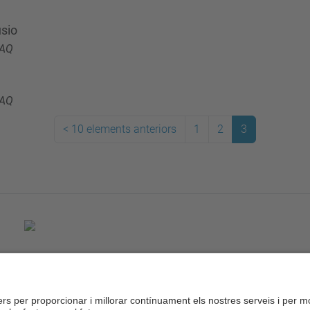
usio
AQ
AQ
<
10 elements anteriors
1
2
3
Desenvolupat amb
Mapa del lloc