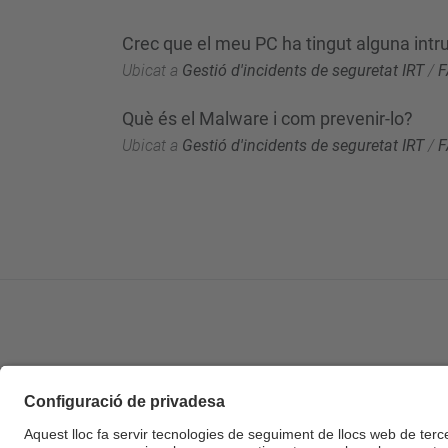
Crec que el meu PC ha tingut alguna intr
Ubicat a
Gestió d'incidents de seguretat IRT
/
F
Què és el Malware i com prevenir-lo?
Ubicat a
Gestió d'incidents de seguretat IRT
/
F
© UPC