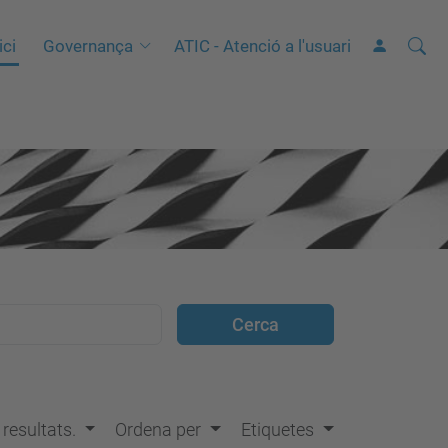
Cerca
C
ici
Governança
ATIC - Atenció a l'usuari
e
r
c
a
a
v
a
n
ç
a
d
a
…
s resultats.
Ordena per
Etiquetes