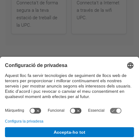
Connecta't de forma
Connecta't a Internet
segura a la teva
a través de la wifi
estació de treball de
UPC.
la UPC.
© UPC