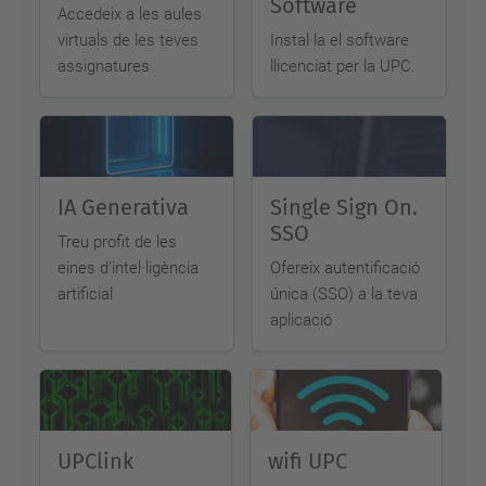
Software
Accedeix a les aules
virtuals de les teves
Instal·la el software
assignatures
llicenciat per la UPC.
IA Generativa
Single Sign On.
SSO
Treu profit de les
eines d'intel·ligència
Ofereix autentificació
artificial
única (SSO) a la teva
aplicació
UPClink
wifi UPC