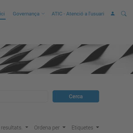
Cerca
C
ici
Governança
ATIC - Atenció a l'usuari
e
r
c
a
a
v
a
n
ç
a
d
a
…
s resultats.
Ordena per
Etiquetes