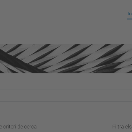
In
 criteri de cerca
Filtra el