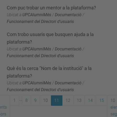
Com puc trobar un mentor a la plataforma?
Ubicat a
UPCAlumniMés
/
Documentació
/
Funcionament del Directori d'usuaris
Com trobo usuaris que busquen ajuda a la
plataforma?
Ubicat a
UPCAlumniMés
/
Documentació
/
Funcionament del Directori d'usuaris
Què és la cerca "Nom de la institució" a la
plataforma?
Ubicat a
UPCAlumniMés
/
Documentació
/
Funcionament del Directori d'usuaris
...
1
8
9
10
11
12
13
14
15
10
ents
ele
iors
seg