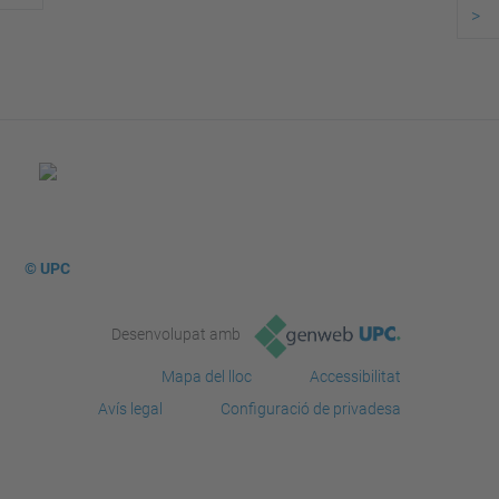
>
© UPC
Desenvolupat amb
Mapa del lloc
Accessibilitat
Avís legal
Configuració de privadesa