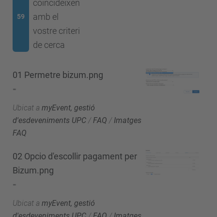
coincideixen
amb el
59
vostre criteri
de cerca
01 Permetre bizum.png
""
Ubicat a
myEvent, gestió
d'esdeveniments UPC
/
FAQ
/
Imatges
FAQ
02 Opcio d'escollir pagament per
Bizum.png
""
Ubicat a
myEvent, gestió
d'esdeveniments UPC
/
FAQ
/
Imatges