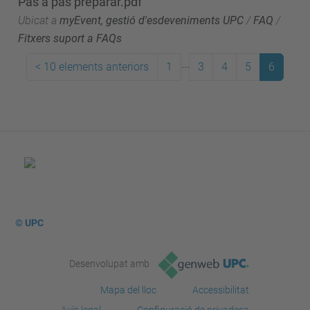
Pas a pas preparar.pdf
Ubicat a
myEvent, gestió d'esdeveniments UPC
/
FAQ
/
Fitxers suport a FAQs
...
<
10 elements anteriors
1
3
4
5
6
© UPC
Desenvolupat amb
Mapa del lloc
Accessibilitat