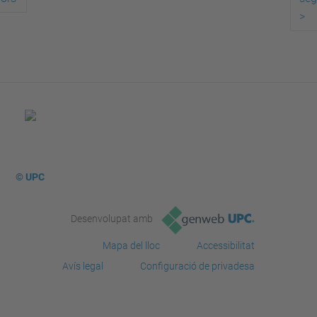
>
© UPC
Desenvolupat amb
Mapa del lloc
Accessibilitat
Avís legal
Configuració de privadesa