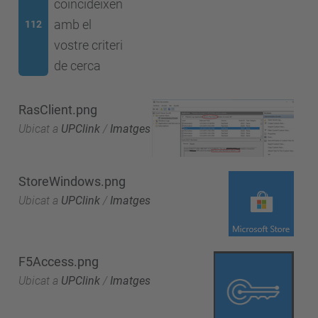
coincideixen
amb el
112
vostre criteri
de cerca
RasClient.png
Ubicat a
UPClink
/
Imatges
StoreWindows.png
Ubicat a
UPClink
/
Imatges
F5Access.png
Ubicat a
UPClink
/
Imatges