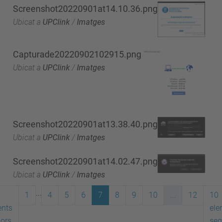
Screenshot20220901at14.10.36.png
Ubicat a
UPClink
/
Imatges
Capturade20220902102915.png
Ubicat a
UPClink
/
Imatges
Screenshot20220901at13.38.40.png
Ubicat a
UPClink
/
Imatges
Screenshot20220901at14.02.47.png
Ubicat a
UPClink
/
Imatges
...
1
4
5
6
7
8
9
10
...
12
10
ents
ele
iors
seg