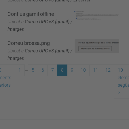
Conf us gamil offline
Ubicat a
Correu UPC v3 (gmail)
/
Imatges
Correu brossa.png
Ubicat a
Correu UPC v3 (gmail)
/
Imatges
...
0
1
5
6
7
8
9
10
11
12
10
ments
elem
eriors
segü
>