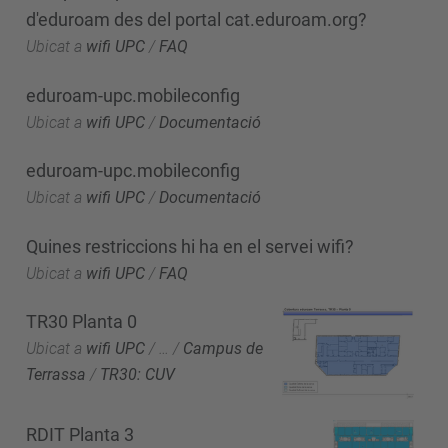
d'eduroam des del portal cat.eduroam.org?
Ubicat a
wifi UPC
/
FAQ
eduroam-upc.mobileconfig
Ubicat a
wifi UPC
/
Documentació
eduroam-upc.mobileconfig
Ubicat a
wifi UPC
/
Documentació
Quines restriccions hi ha en el servei wifi?
Ubicat a
wifi UPC
/
FAQ
TR30 Planta 0
Ubicat a
wifi UPC
/
…
/
Campus de
Terrassa
/
TR30: CUV
RDIT Planta 3