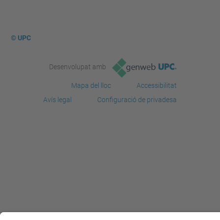
© UPC
Desenvolupat amb
Mapa del lloc
Accessibilitat
Avís legal
Configuració de privadesa