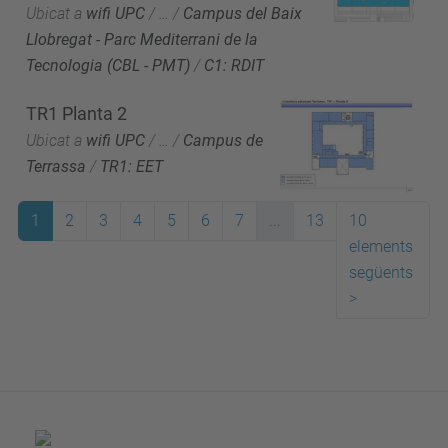
Ubicat a
wifi UPC
/
…
/
Campus del Baix
Llobregat - Parc Mediterrani de la
Tecnologia (CBL - PMT)
/
C1: RDIT
TR1 Planta 2
Ubicat a
wifi UPC
/
…
/
Campus de
Terrassa
/
TR1: EET
1
2
3
4
5
6
7
...
13
10
elements
següents
>