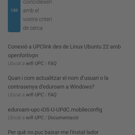
coincideixen
amb el
130
vostre criteri
de cerca
Conexió a UPClink des de Linux Ubuntu 22 amb
openfortivpn
Ubicat a
wifi UPC
/
FAQ
Quan i com actualitzar el nom d’usuari o la
contrasenya d’eduroam a Windows?
Ubicat a
wifi UPC
/
FAQ
eduroam-upc-iOS-U-UPdC.mobileconfig
Ubicat a
wifi UPC
/
Documentació
Per què no puc baixar-me l'instal·lador