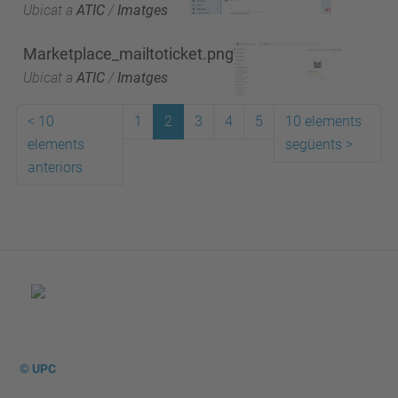
Ubicat a
ATIC
/
Imatges
Marketplace_mailtoticket.png
Ubicat a
ATIC
/
Imatges
<
10
1
2
3
4
5
10 elements
elements
següents
>
anteriors
© UPC