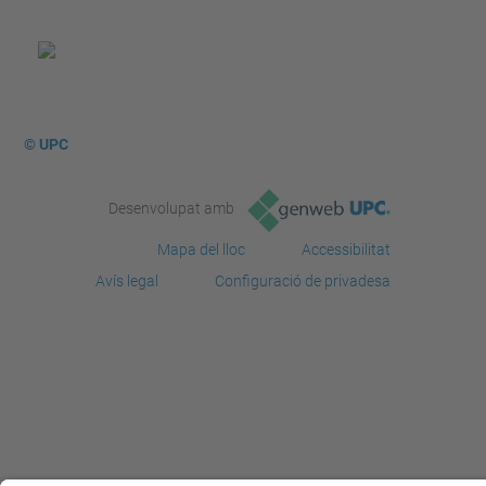
© UPC
Desenvolupat amb
Mapa del lloc
Accessibilitat
Avís legal
Configuració de privadesa