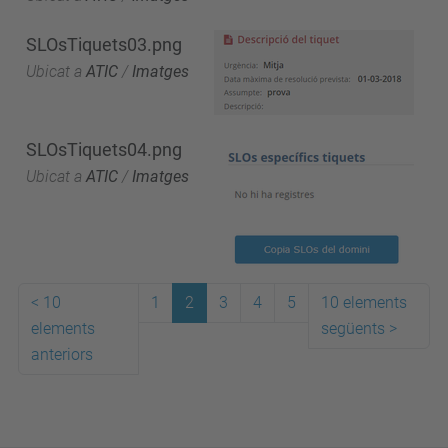
SLOsTiquets03.png
Ubicat a
ATIC
/
Imatges
SLOsTiquets04.png
Ubicat a
ATIC
/
Imatges
<
10
1
2
3
4
5
10 elements
elements
següents
>
anteriors