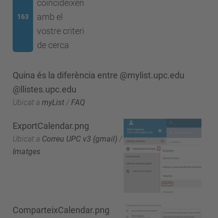
coincideixen
amb el
163
vostre criteri
de cerca
Quina és la diferència entre @mylist.upc.edu
@llistes.upc.edu
Ubicat a
myList
/
FAQ
ExportCalendar.png
Ubicat a
Correu UPC v3 (gmail)
/
Imatges
ComparteixCalendar.png