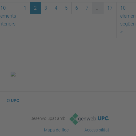
10
1
2
3
4
5
6
7
...
17
10
lements
elemen
nteriors
següen
>
© UPC
Desenvolupat amb
Mapa del lloc
Accessibilitat