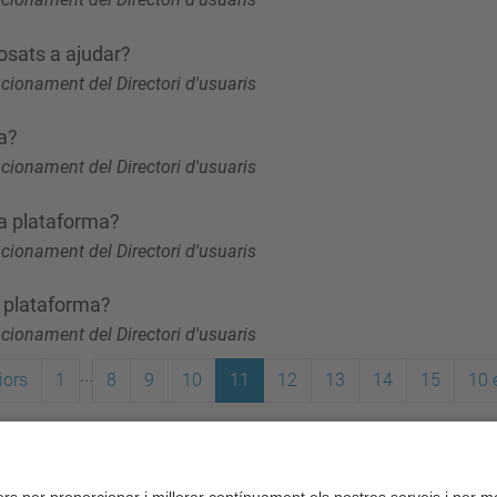
osats a ajudar?
cionament del Directori d'usuaris
a?
cionament del Directori d'usuaris
a plataforma?
cionament del Directori d'usuaris
a plataforma?
cionament del Directori d'usuaris
...
iors
1
8
9
10
11
12
13
14
15
10 