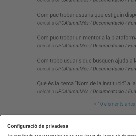
Com puc trobar usuaris que estiguin disp
Ubicat a
UPCAlumniMés
/
Documentació
/
Fun
Com puc trobar un mentor a la plataform
Ubicat a
UPCAlumniMés
/
Documentació
/
Fun
Com trobo usuaris que busquen ajuda a l
Ubicat a
UPCAlumniMés
/
Documentació
/
Fun
Què és la cerca "Nom de la institució" a l
Ubicat a
UPCAlumniMés
/
Documentació
/
Fun
<
10 elements anter