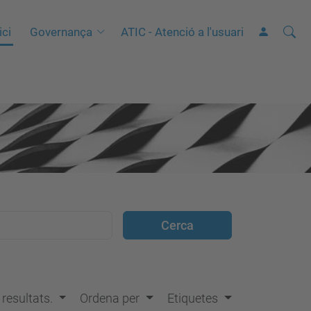
Cerca
C
ici
Governança
ATIC - Atenció a l'usuari
e
r
c
a
a
v
a
n
ç
a
d
a
…
s resultats.
Ordena per
Etiquetes