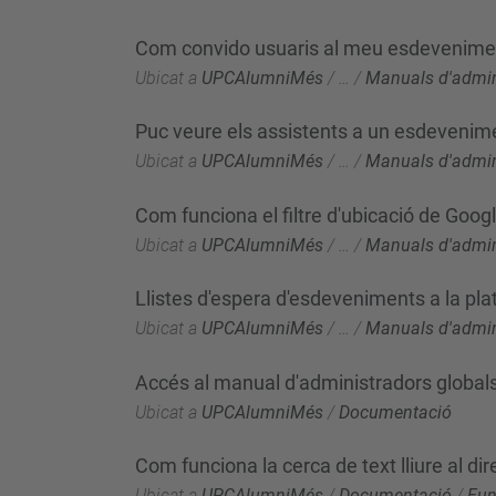
Com convido usuaris al meu esdevenime
Ubicat a
UPCAlumniMés
/
…
/
Manuals d'admin
Puc veure els assistents a un esdevenim
Ubicat a
UPCAlumniMés
/
…
/
Manuals d'admin
Com funciona el filtre d'ubicació de Goo
Ubicat a
UPCAlumniMés
/
…
/
Manuals d'admin
Llistes d'espera d'esdeveniments a la pl
Ubicat a
UPCAlumniMés
/
…
/
Manuals d'admin
Accés al manual d'administradors global
Ubicat a
UPCAlumniMés
/
Documentació
Com funciona la cerca de text lliure al dir
Ubicat a
UPCAlumniMés
/
Documentació
/
Fun