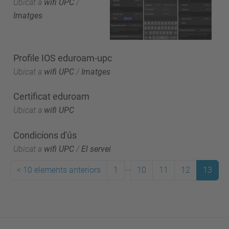
Ubicat a
wifi UPC
/
Imatges
Profile IOS eduroam-upc
Ubicat a
wifi UPC
/
Imatges
Certificat eduroam
Ubicat a
wifi UPC
Condicions d'ús
Ubicat a
wifi UPC
/
El servei
...
<
10 elements anteriors
1
10
11
12
13