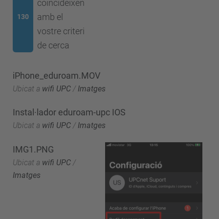
coincideixen
amb el
130
vostre criteri
de cerca
iPhone_eduroam.MOV
Ubicat a
wifi UPC
/
Imatges
Instal·lador eduroam-upc IOS
Ubicat a
wifi UPC
/
Imatges
IMG1.PNG
Ubicat a
wifi UPC
/
Imatges