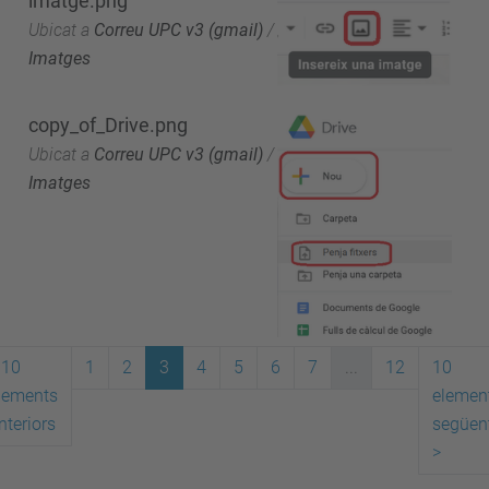
imatge.png
Ubicat a
Correu UPC v3 (gmail)
/
Imatges
copy_of_Drive.png
Ubicat a
Correu UPC v3 (gmail)
/
Imatges
10
1
2
3
4
5
6
7
...
12
10
lements
elemen
nteriors
següen
>