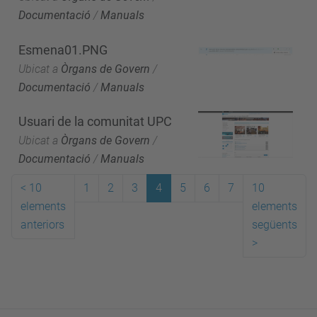
Documentació
/
Manuals
Esmena01.PNG
Ubicat a
Òrgans de Govern
/
Documentació
/
Manuals
Usuari de la comunitat UPC
Ubicat a
Òrgans de Govern
/
Documentació
/
Manuals
<
10
1
2
3
4
5
6
7
10
elements
elements
anteriors
següents
>