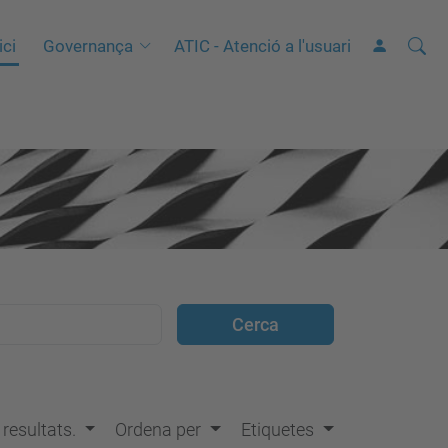
Cerca
C
ici
Governança
ATIC - Atenció a l'usuari
e
r
c
a
a
v
a
n
ç
a
d
a
…
s resultats.
Ordena per
Etiquetes