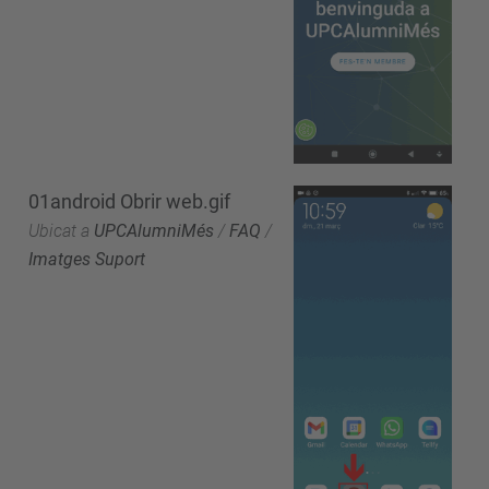
01android Obrir web.gif
Ubicat a
UPCAlumniMés
/
FAQ
/
Imatges Suport