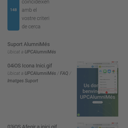
coincideixen
amb el
148
vostre criteri
de cerca
Suport AlumniMés
Ubicat a
UPCAlumniMés
04iOS Icona Inici.gif
Ubicat a
UPCAlumniMés
/
FAQ
/
Imatges Suport
03iOS Afegir a inici.gif