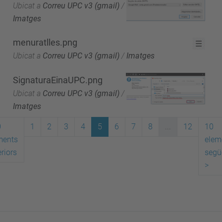
Ubicat a
Correu UPC v3 (gmail)
/
Imatges
menuratlles.png
Ubicat a
Correu UPC v3 (gmail)
/
Imatges
SignaturaEinaUPC.png
Ubicat a
Correu UPC v3 (gmail)
/
Imatges
0
1
2
3
4
5
6
7
8
...
12
10
ments
elem
riors
segü
>