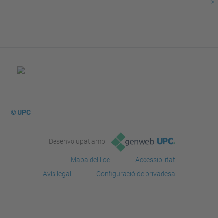
>
© UPC
Desenvolupat amb
Mapa del lloc
Accessibilitat
Avís legal
Configuració de privadesa