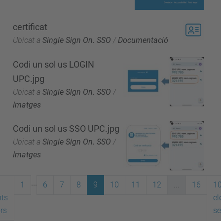
certificat
Ubicat a
Single Sign On. SSO
/
Documentació
Codi un sol us LOGIN
UPC.jpg
Ubicat a
Single Sign On. SSO
/
Imatges
Codi un sol us SSO UPC.jpg
Ubicat a
Single Sign On. SSO
/
Imatges
...
1
6
7
8
9
10
11
12
...
16
1
ts
el
ors
se