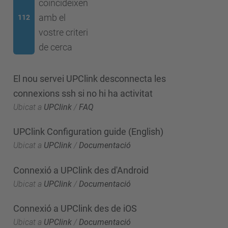
coincideixen
amb el
112
vostre criteri
de cerca
El nou servei UPClink desconnecta les
connexions ssh si no hi ha activitat
Ubicat a
UPClink
/
FAQ
UPClink Configuration guide (English)
Ubicat a
UPClink
/
Documentació
Connexió a UPClink des d'Android
Ubicat a
UPClink
/
Documentació
Connexió a UPClink des de iOS
Ubicat a
UPClink
/
Documentació