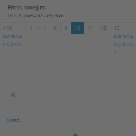
Errors coneguts
Ubicat a
UPClink
/
El servei
...
<
10
1
7
8
9
10
11
12
10
elements
elements
anteriors
següents
>
© UPC