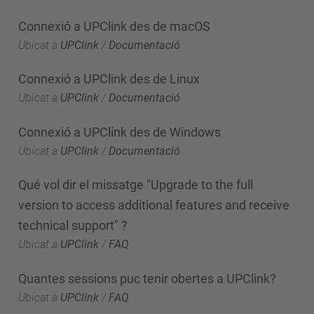
Connexió a UPClink des de macOS
Ubicat a
UPClink
/
Documentació
Connexió a UPClink des de Linux
Ubicat a
UPClink
/
Documentació
Connexió a UPClink des de Windows
Ubicat a
UPClink
/
Documentació
Qué vol dir el missatge "Upgrade to the full
version to access additional features and receive
technical support" ?
Ubicat a
UPClink
/
FAQ
Quantes sessions puc tenir obertes a UPClink?
Ubicat a
UPClink
/
FAQ