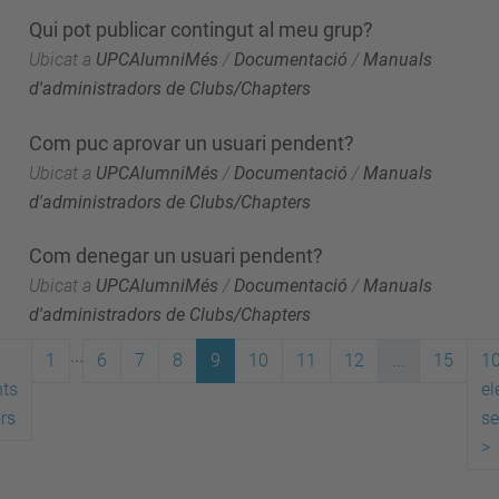
Qui pot publicar contingut al meu grup?
Ubicat a
UPCAlumniMés
/
Documentació
/
Manuals
d'administradors de Clubs/Chapters
Com puc aprovar un usuari pendent?
Ubicat a
UPCAlumniMés
/
Documentació
/
Manuals
d'administradors de Clubs/Chapters
Com denegar un usuari pendent?
Ubicat a
UPCAlumniMés
/
Documentació
/
Manuals
d'administradors de Clubs/Chapters
...
1
6
7
8
9
10
11
12
...
15
1
ts
el
ors
se
>