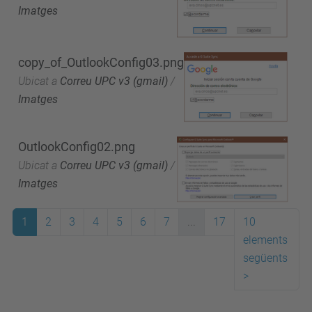
Imatges
copy_of_OutlookConfig03.png
Ubicat a
Correu UPC v3 (gmail)
/
Imatges
OutlookConfig02.png
Ubicat a
Correu UPC v3 (gmail)
/
Imatges
1
2
3
4
5
6
7
...
17
10
elements
següents
>