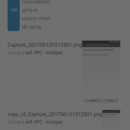
coincideixen
amb el
130
vostre criteri
de cerca
Capture_201706131512501.png
Ubicat a
wifi UPC
/
Imatges
copy_of_Capture_201706131512501.png
Ubicat a
wifi UPC
/
Imatges