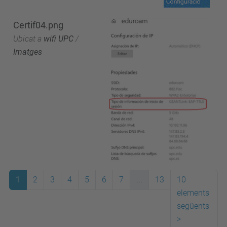
Certif04.png
Ubicat a
wifi UPC
/
Imatges
1
2
3
4
5
6
7
...
13
10
elements
següents
>