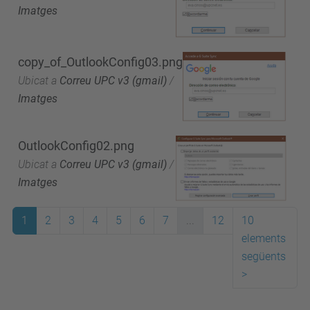
Imatges
copy_of_OutlookConfig03.png
Ubicat a
Correu UPC v3 (gmail)
/
Imatges
OutlookConfig02.png
Ubicat a
Correu UPC v3 (gmail)
/
Imatges
1
2
3
4
5
6
7
...
12
10
elements
següents
>