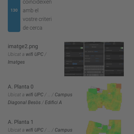
coincideixen
amb el
130
vostre criteri
de cerca
imatge2.png
Ubicat a
wifi UPC
/
Imatges
A. Planta 0
Ubicat a
wifi UPC
/
…
/
Campus
Diagonal Besòs
/
Edifici A
A. Planta 1
Ubicat a
wifi UPC
/
…
/
Campus