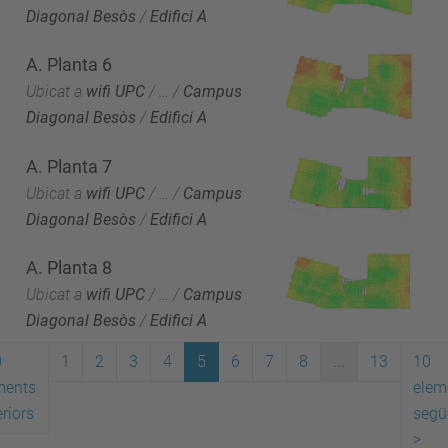
Diagonal Besòs
/
Edifici A
A. Planta 6
Ubicat a
wifi UPC
/
…
/
Campus
Diagonal Besòs
/
Edifici A
A. Planta 7
Ubicat a
wifi UPC
/
…
/
Campus
Diagonal Besòs
/
Edifici A
A. Planta 8
Ubicat a
wifi UPC
/
…
/
Campus
Diagonal Besòs
/
Edifici A
0
1
2
3
4
5
6
7
8
...
13
10
ments
elem
riors
segü
>