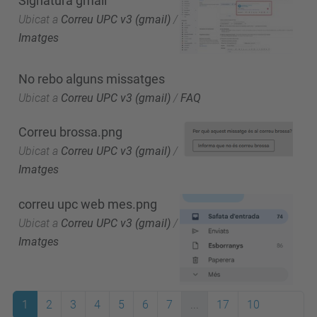
Signatura gmail
Ubicat a
Correu UPC v3 (gmail)
/
Imatges
No rebo alguns missatges
Ubicat a
Correu UPC v3 (gmail)
/
FAQ
Correu brossa.png
Ubicat a
Correu UPC v3 (gmail)
/
Imatges
correu upc web mes.png
Ubicat a
Correu UPC v3 (gmail)
/
Imatges
1
2
3
4
5
6
7
...
17
10