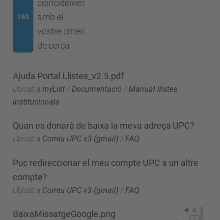
coincideixen
amb el
163
vostre criteri
de cerca
Ajuda Portal Llistes_v2.5.pdf
Ubicat a
myList
/
Documentació
/
Manual llistes
institucionals
Quan es donarà de baixa la meva adreça UPC?
Ubicat a
Correu UPC v3 (gmail)
/
FAQ
Puc redireccionar el meu compte UPC a un altre
compte?
Ubicat a
Correu UPC v3 (gmail)
/
FAQ
BaixaMissatgeGoogle.png