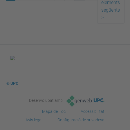
elements
següents
>
© UPC
Desenvolupat amb
Mapa del lloc
Accessibilitat
Avís legal
Configuració de privadesa