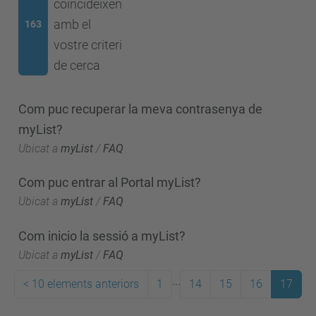
coincideixen
amb el
163
vostre criteri
de cerca
Com puc recuperar la meva contrasenya de
myList?
Ubicat a
myList
/
FAQ
Com puc entrar al Portal myList?
Ubicat a
myList
/
FAQ
Com inicio la sessió a myList?
Ubicat a
myList
/
FAQ
...
<
10 elements anteriors
1
14
15
16
17